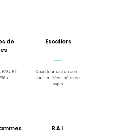
es de
Escaliers
nes
, EAU, FT
Quart tournant ou demi-
 EI60
tour, en frêne, hêtre ou
sapin
rammes
B.A.L.