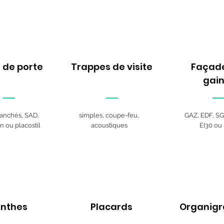
s de porte
Trappes de visite
Façad
gai
ranchés, SAD,
simples, coupe-feu,
GAZ, EDF, SG
n ou placostil
acoustiques
EI30 ou
inthes
Placards
Organig