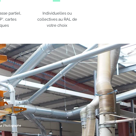
asse partiel,
Individuelles ou
P*, cartes
collectives au RAL de
ques
votre choix